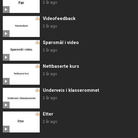
2 år ago
Videofeedback
2 år ago
Spørsmål i video
2 år ago
Nettbaserte kurs
2 år ago
Underveis i klasserommet
2 år ago
Etter
2 år ago